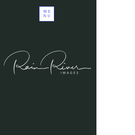
ME
NU